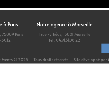
 à Paris
Notre agence à Marseille
, 75009 Paris
1 rue Pythéas, 13001 Marseille
4.30.12
Tel : 04.91.61.08.22
 Events © 2025 – Tous droits réservés – Site développé par