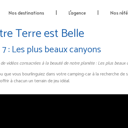
Nos destinations
L’agence
Nos réfé
re Terre est Belle
 7 : Les plus beaux canyons
 de vidéos consacrées à la beauté de notre planète : Les plus beaux 
 ou que vous bourlinguiez dans votre camping-car à la recherche de
offrir à chacun un terrain de jeu idéal.