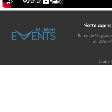
Notre agence
18 rue de Mogador
Tel : 01.48.7
Joubert