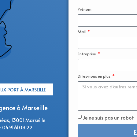
Prénom
Mail
Entreprise
Dites-nous en plus
EUX PORT À MARSEILLE
gence à Marseille
Je ne suis pas un robot
héas, 13001 Marseille
 : 04.91.61.08.22