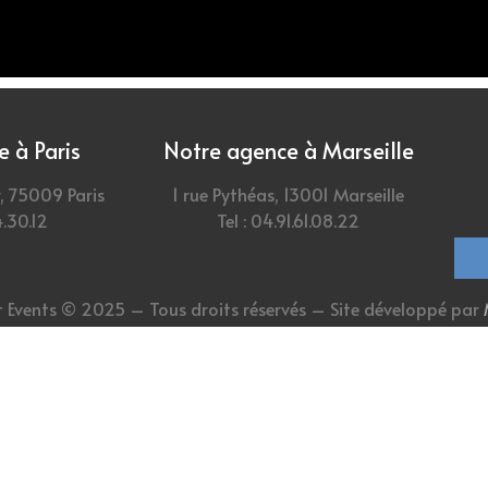
 à Paris
Notre agence à Marseille
, 75009 Paris
1 rue Pythéas, 13001 Marseille
4.30.12
Tel : 04.91.61.08.22
 Events © 2025 – Tous droits réservés – Site développé par