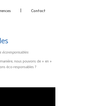
rences
Contact
les
es écoresponsables
e manière, nous pouvons de + en +
ions éco-responsables ?