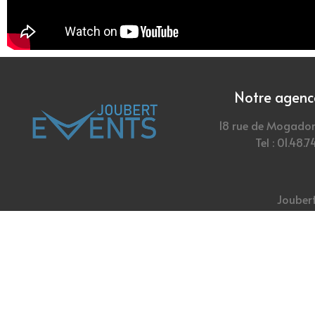
Notre agence
18 rue de Mogador
Tel : 01.48.7
Joubert