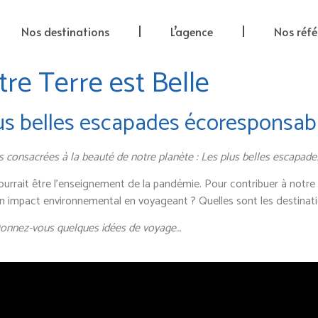
Nos destinations
L’agence
Nos réfé
re Terre est Belle
plus belles escapades écoresponsab
s consacrées à la beauté de notre planète : Les plus belles escapad
ourrait être l’enseignement de la pandémie. Pour contribuer à notr
n impact environnemental en voyageant ? Quelles sont les destinat
onnez-vous quelques idées de voyage…